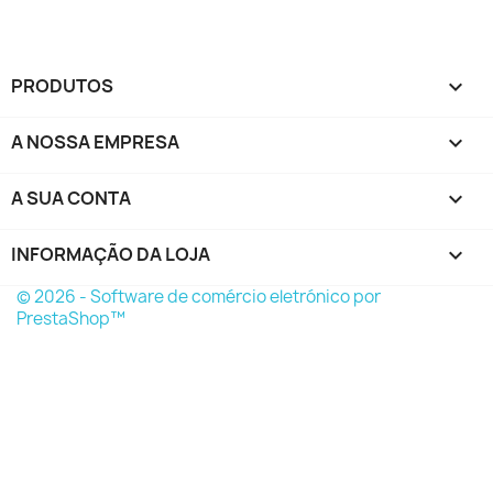
PRODUTOS

A NOSSA EMPRESA

A SUA CONTA

INFORMAÇÃO DA LOJA
keyboard_arrow_down
© 2026 - Software de comércio eletrónico por
PrestaShop™