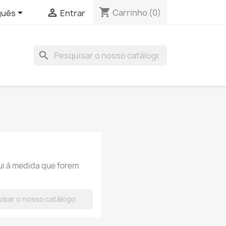
shopping_cart


Carrinho
(0)
guês
Entrar
search
ui à medida que forem