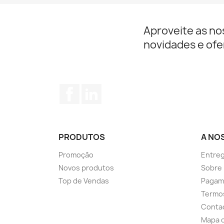
Aproveite as no
novidades e ofe
Facebook
LinkedIn
PRODUTOS
A NO
Promoção
Entre
Novos produtos
Sobre
Top de Vendas
Pagam
Termos
Conta
Mapa d