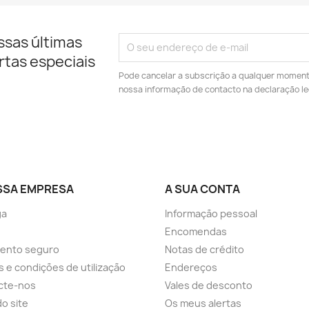
ssas últimas
rtas especiais
Pode cancelar a subscrição a qualquer momento.
nossa informação de contacto na declaração le
SSA EMPRESA
A SUA CONTA
ga
Informação pessoal
Encomendas
ento seguro
Notas de crédito
 e condições de utilização
Endereços
cte-nos
Vales de desconto
o site
Os meus alertas