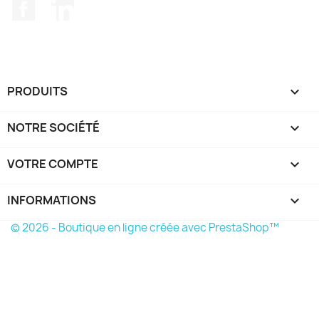
Facebook
LinkedIn
PRODUITS

NOTRE SOCIÉTÉ

VOTRE COMPTE

INFORMATIONS
keyboard_arrow_down
© 2026 - Boutique en ligne créée avec PrestaShop™