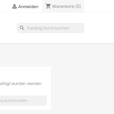
shopping_cart


Warenkorb
(0)
Anmelden
search
ugefügt wurden, werden